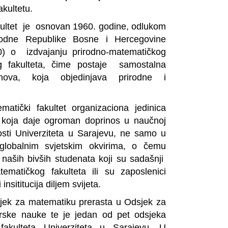
akultetu.
kultet je osnovan 1960. godine, odlukom
odne Republike Bosne i Hercegovine
60) o izdvajanju prirodno-matematičkog
g fakulteta, čime postaje samostalna
nova, koja objedinjava prirodne i
atički fakultet organizaciona jedinica
u koja daje ogroman doprinos u naučnoj
ivosti Univerziteta u Sarajevu, ne samo u
globalnim svjetskim okvirima, o čemu
 naših bivših studenata koji su sadašnji
tematičkog fakulteta ili su zaposlenici
insititucija diljem svijeta.
jek za matematiku prerasta u Odsjek za
rske nauke te je jedan od pet odsjeka
 fakulteta Univerziteta u Sarajevu. U