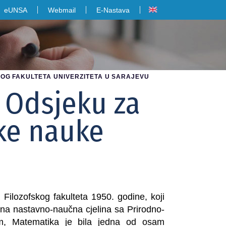
eUNSA
Webmail
E-Nastava
OG FAKULTETA UNIVERZITETA U SARAJEVU
a Odsjeku za
ke nauke
Filozofskog fakulteta 1950. godine, koji
ena nastavno-naučna cjelina sa Prirodno-
om, Matematika je bila jedna od osam