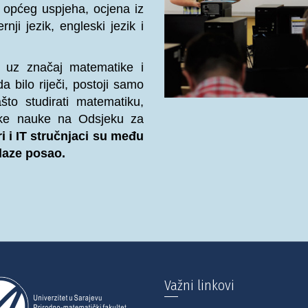
 općeg uspjeha, ocjena iz
ji jezik, engleski jezik i
,
uz značaj matematike i
 bilo riječi, postoji samo
to studirati matematiku,
rske nauke na Odsjeku za
i i IT stručnjaci su među
alaze posao.
Važni linkovi