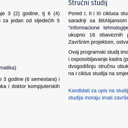
Stručni studij
raje 3 (2) godine, tj 6 (4)
Pored I, II i III ciklusa
i za jedan od sljedećih 5
saradnji sa BitAlijansom
“
Informacione tehnologij
ukupno 16 obaveznih p
Završnim projektom, ostva
Ovaj programski studij im
i osposobljavanje kadra (
dvogodišnju stručnu obu
rmatika)
na I ciklus studija na smj
raje 3 godine (6 semestara) i
ka i doktor kompjuterskih
Kandidati za upis na studi
studija moraju imati završ