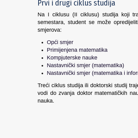
Prvi i drugi ciklus studija
Na I ciklusu (II ciklusu) studija koji t
semestara, student se može opredijelit
smjerova:
Opći smjer
Primijenjena matematika
Kompjuterske nauke
Nastavnički smjer (matematika)
Nastavnički smjer (matematika i info
Treći ciklus studija ili doktorski studij t
vodi do zvanja doktor matematičkih nau
nauka.