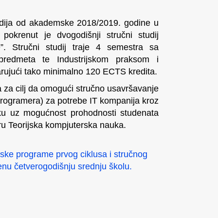
 studija od akademske 2018/2019. godine u
 pokrenut je dvogodišnji stručni studij
e
”. Stručni studij traje 4 semestra sa
redmeta te Industrijskom praksom i
rujući tako minimalno 120 ECTS kredita.
a za cilj da omogući stručno usavršavanje
programera) za potrebe IT kompanija kroz
ku uz mogućnost prohodnosti studenata
eru Teorijska kompjuterska nauka.
jske programe prvog ciklusa i stručnog
enu četverogodišnju srednju školu.