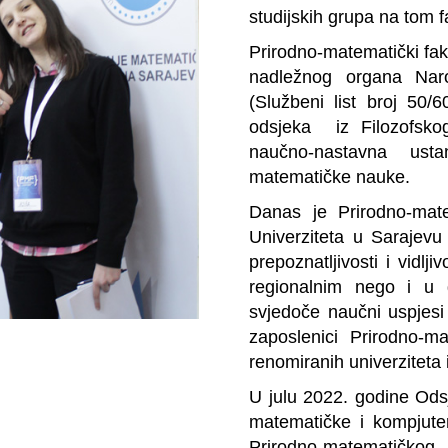
studijskih grupa na tom f
Prirodno-matematički fa
nadležnog organa Nar
(Službeni list broj 50/
odsjeka iz Filozofsko
naučno-nastavna usta
matematičke nauke.
Danas je Prirodno-matem
Univerziteta u Sarajev
prepoznatljivosti i vidlj
regionalnim nego i u 
svjedoče naučni uspjesi
zaposlenici Prirodno-ma
renomiranih univerziteta i 
U julu 2022. godine Ods
matematičke i kompjute
Prirodno-matematičkog