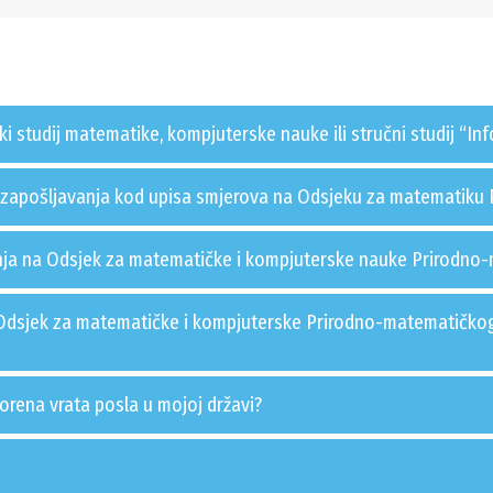
ki studij matematike, kompjuterske nauke ili stručni studij “I
je zapošljavanja kod upisa smjerova na Odsjeku za matematiku
nja na Odsjek za matematičke i kompjuterske nauke Prirodno
Odsjek za matematičke i kompjuterske Prirodno-matematičkog 
orena vrata posla u mojoj državi?