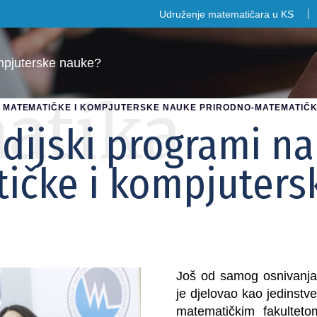
Udruženje matematičara u KS
ompjuterske nauke?
atika
A MATEMATIČKE I KOMPJUTERSKE NAUKE PRIRODNO-MATEMATIČK
udijski programi n
ičke i kompjuters
Još od samog osnivanja 
je djelovao kao jedinstv
matematičkim fakultet