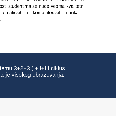
osti studentima se nude veoma kvalitetni
atematičkih i kompjuterskih nauka i
.
emu 3+2+3 (I+II+III ciklus,
cije visokog obrazovanja.