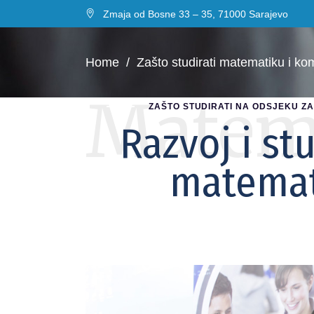
Zmaja od Bosne 33 – 35, 71000 Sarajevo
Home
/
Zašto studirati matematiku i k
Matem
ZAŠTO STUDIRATI NA ODSJEKU Z
Razvoj i st
matemat