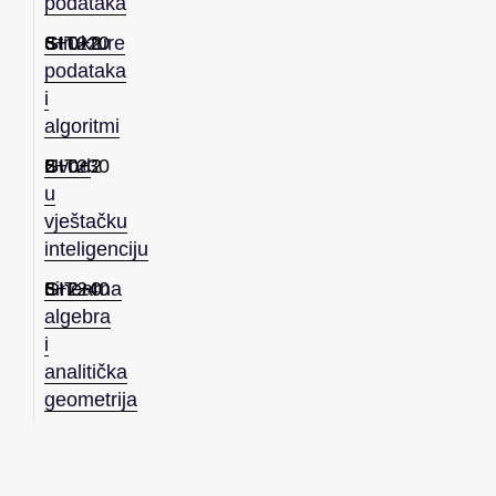
podataka
Strukture
3+0+2
6
SIT220
podataka
i
algoritmi
Uvod
2+0+2
6
SIT230
u
vještačku
inteligenciju
Linearna
3+2+0
6
SIT240
algebra
i
analitička
geometrija