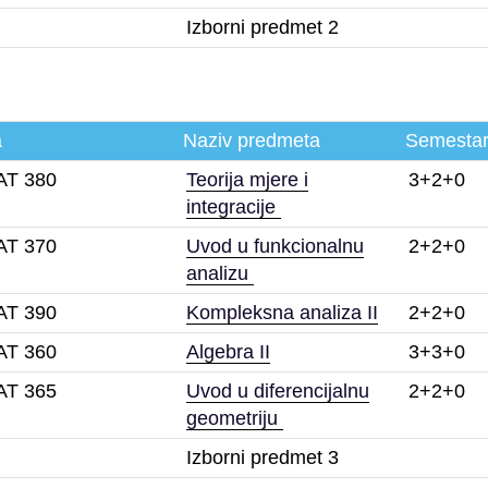
Izborni predmet 2
a
Naziv predmeta
Semesta
T 380
Teorija mjere i
3+2+0
integracije
T 370
Uvod u funkcionalnu
2+2+0
analizu
T 390
Kompleksna analiza II
2+2+0
T 360
Algebra II
3+3+0
T 365
Uvod u diferencijalnu
2+2+0
geometriju
Izborni predmet 3