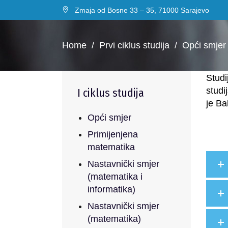
Zmaja od Bosne 33 – 35, 71000 Sarajevo
Home
/
Prvi ciklus studija
/
Opći smjer
Studi
studi
I ciklus studija
je
Ba
Opći smjer
Primijenjena
matematika
Nastavnički smjer
(matematika i
informatika)
Nastavnički smjer
(matematika)