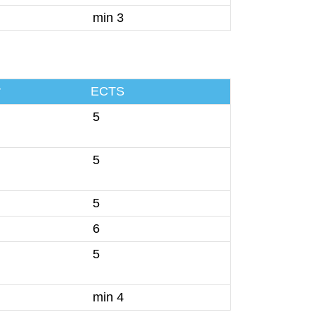
min 3
r
ECTS
5
5
5
6
5
min 4