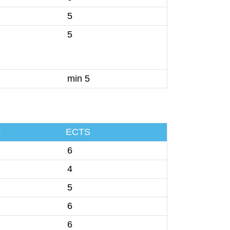
5
5
min 5
r
ECTS
6
4
5
6
6