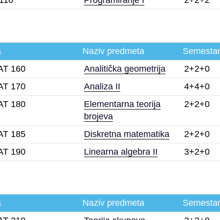
a
Naziv predmeta
Semesta
T 160
Analitička geometrija
2+2+0
T 170
Analiza II
4+4+0
T 180
Elementarna teorija
2+2+0
brojeva
T 185
Diskretna matematika
2+2+0
T 190
Linearna algebra II
3+2+0
a
Naziv predmeta
Semesta