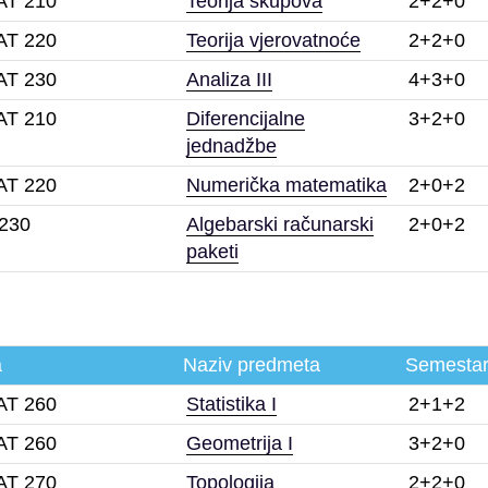
T 210
Teorija skupova
2+2+0
T 220
Teorija vjerovatnoće
2+2+0
T 230
Analiza III
4+3+0
T 210
Diferencijalne
3+2+0
jednadžbe
T 220
Numerička matematika
2+0+2
230
Algebarski računarski
2+0+2
paketi
a
Naziv predmeta
Semesta
T 260
Statistika I
2+1+2
T 260
Geometrija I
3+2+0
T 270
Topologija
2+2+0