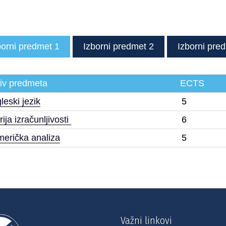
borni predmet 1
Izborni predmet 2
Izborni pre
iv predmeta
ECTS
leski jezik
5
rija izračunljivosti
6
erička analiza
5
Važni linkovi