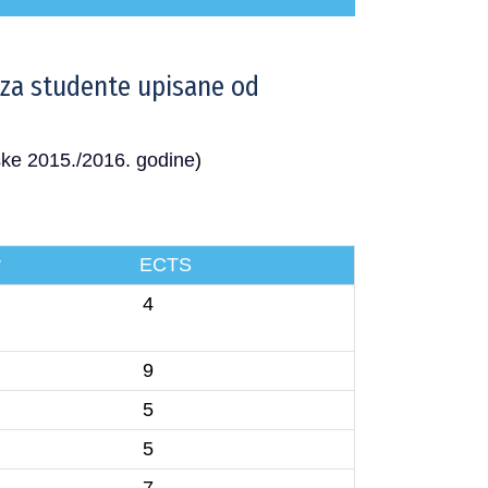
i za studente upisane od
ske 2015./2016. godine
)
r
ECTS
4
9
5
5
7