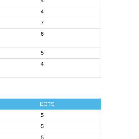
4
4
7
6
5
4
r
ECTS
5
5
5