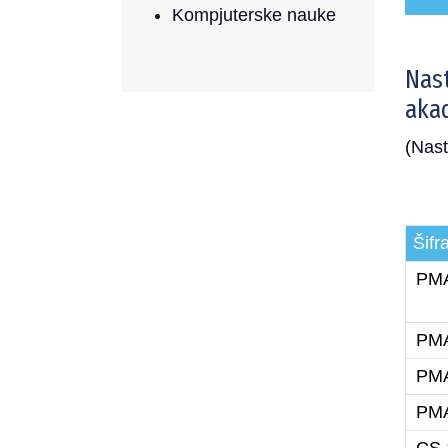
Kompjuterske nauke
Nast
akad
(
Nast
Šifr
PMA
PMA
PMA
PMA
CS 