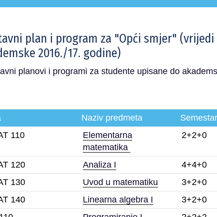
avni plan i program za "Opći smjer" (vrijed
emske 2016./17. godine)
avni planovi i programi za studente upisane do akadem
a
Naziv predmeta
Semesta
T 110
Elementarna
2+2+0
matematika
T 120
Analiza I
4+4+0
T 130
Uvod u matematiku
3+2+0
T 140
Linearna algebra I
3+2+0
110
Programiranje I
2+2+2