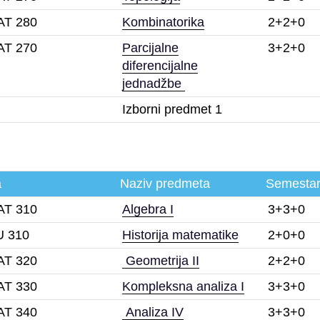
T 280
Kombinatorika
2+2+0
T 270
Parcijalne
3+2+0
diferencijalne
jednadžbe
Izborni predmet 1
a
Naziv predmeta
Semesta
T 310
Algebra I
3+3+0
 310
Historija matematike
2+0+0
T 320
Geometrija II
2+2+0
T 330
Kompleksna analiza I
3+3+0
T 340
Analiza IV
3+3+0