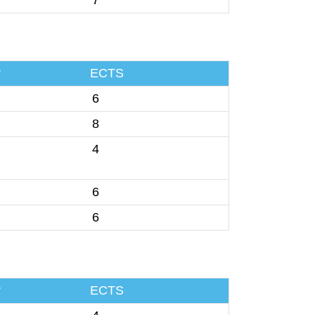
r
ECTS
6
8
4
6
6
r
ECTS