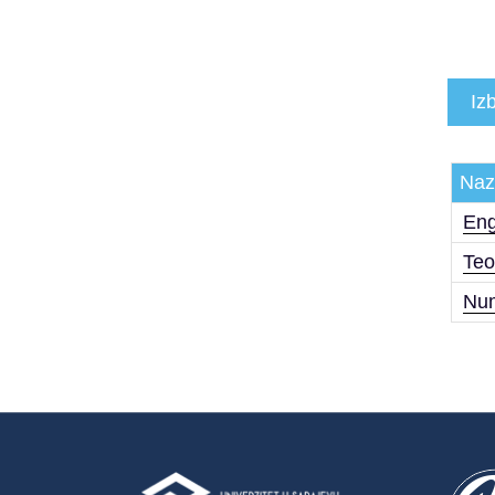
Iz
Naz
Eng
Teo
Num