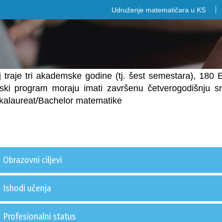
Udruženje matematičara u KS
j traje tri akademske godine (tj. šest semestara), 18
jski program moraju imati završenu četverogodišnju sr
kalaureat/Bachelor matematike
Obrazovni ciljevi
Ishodi učenja
Profesionalni status