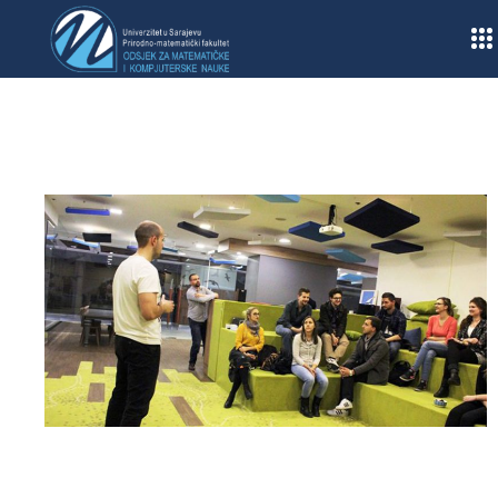
Home
/
Obavještenja
/
Stručni seminari
/
Stručni seminar iz modernih IT tehnologija 2017/2018