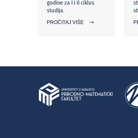
godine za I i II ciklus
s
studija.
st
PROČITAJ VIŠE
P