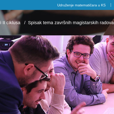
Udruženje matematičara u KS
 II ciklusa
/
Spisak tema završnih magistarskih radova