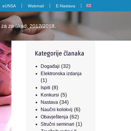
eUNSA
Webmail
E-Nastava
 za za akad. 2017/2018.
Kategorije članaka
(32)
Događaji
Elektronska izdanja
(1)
(8)
Ispiti
(5)
Konkursi
(34)
Nastava
(6)
Naučni kolokvij
(62)
Obavještenja
(1)
Stručni seminari