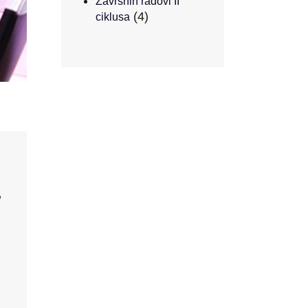
Završnih radovi II
(4)
ciklusa
a