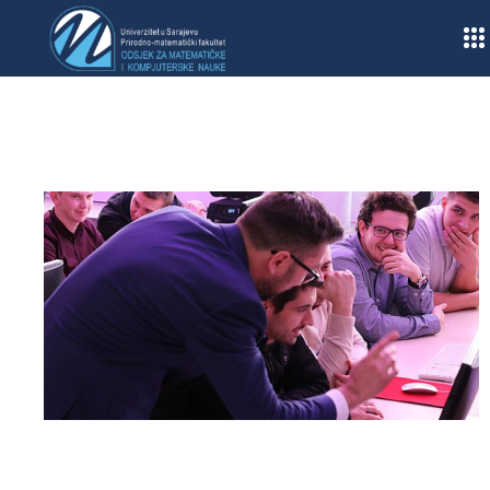
Home
/
Obavještenja
/
Završnih radovi II ciklusa
Lista tema završnih radova II ciklusa za akademsku
2016/2017