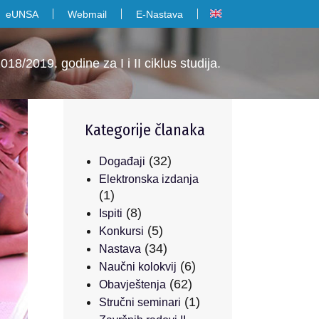
eUNSA
Webmail
E-Nastava
/2019. godine za I i II ciklus studija.
Kategorije članaka
(32)
Događaji
Elektronska izdanja
(1)
(8)
Ispiti
(5)
Konkursi
(34)
Nastava
(6)
Naučni kolokvij
(62)
Obavještenja
(1)
Stručni seminari