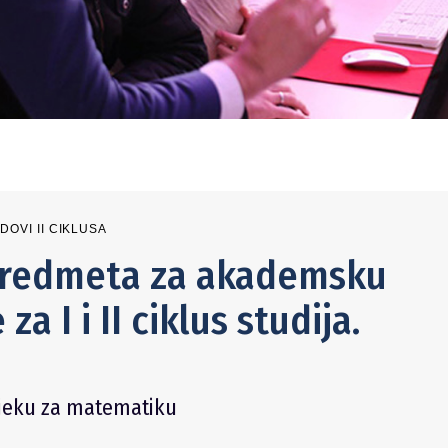
DOVI II CIKLUSA
predmeta za akademsku
a I i II ciklus studija.
sjeku za matematiku