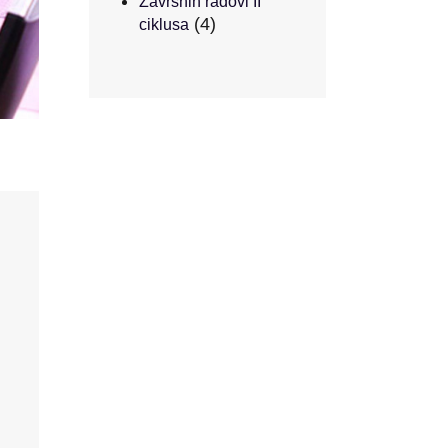
Završnih radovi II
(4)
ciklusa