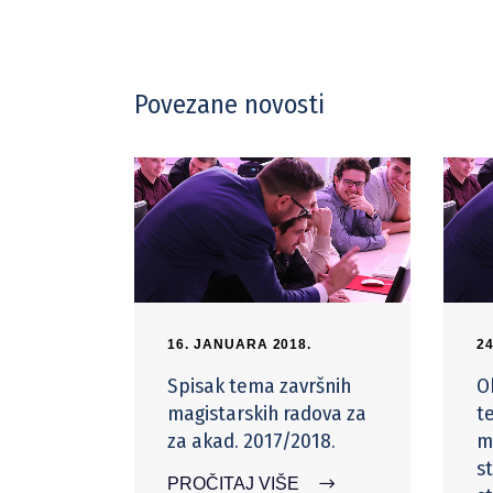
Povezane novosti
16. JANUARA 2018.
2
Spisak tema završnih
O
magistarskih radova za
t
za akad. 2017/2018.
m
s
PROČITAJ VIŠE