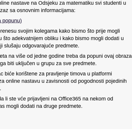
online nastave na Odsjeku za matematiku svi studenti u
azaz sa osnovnim informacijama:
a popunu)
prenesu svojim kolegama kako bismo što prije mogli
u što adekvatnijem obliku i kako bismo mogli dodati u
ji slušaju odgovarajuće predmete.
ta na više od jedne godine treba da popuni ovaj obraza
a biti uključen u grupu za sve predmete.
c biće korištene za pravljenje timova u platformi
za online nastavu u zavisnosti od pogodnosti pojedinih
.
a li ste vće prijavljeni na Office365 na nekom od
vas mogli dodati na druge predmete.