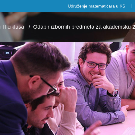
Udruženje matematičara u KS
 II ciklusa
/
Odabir izbornih predmeta za akademsku 2018