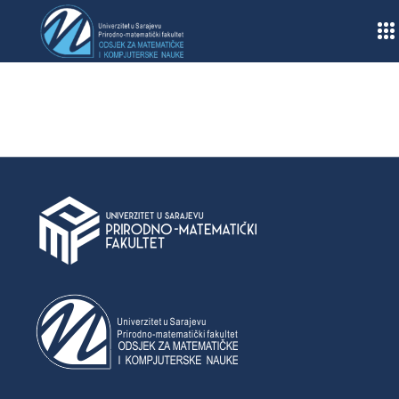
Home
/
Prvi ciklus studija