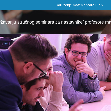
Udruženje matematičara u KS
državanju stručnog seminara za nastavnike/ profesore 