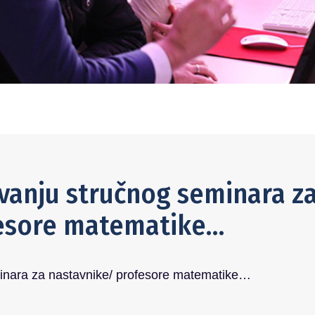
vanju stručnog seminara z
fesore matematike…
minara za nastavnike/ profesore matematike…