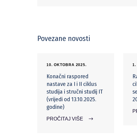
Povezane novosti
10. OKTOBRA 2025.
1
Konačni raspored
R
nastave za I i II ciklus
ci
studija i stručni studij IT
s
(vrijedi od 13.10.2025.
2
godine)
P
PROČITAJ VIŠE