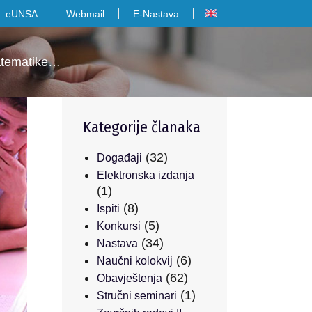
eUNSA
Webmail
E-Nastava
matematike…
Kategorije članaka
(32)
Događaji
Elektronska izdanja
(1)
(8)
Ispiti
(5)
Konkursi
(34)
Nastava
(6)
Naučni kolokvij
(62)
Obavještenja
(1)
Stručni seminari