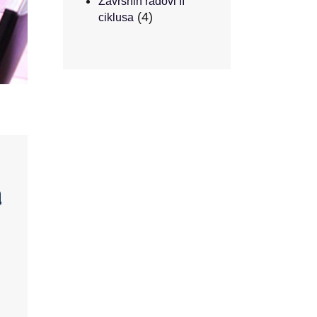
Završnih radovi II
(4)
ciklusa
a