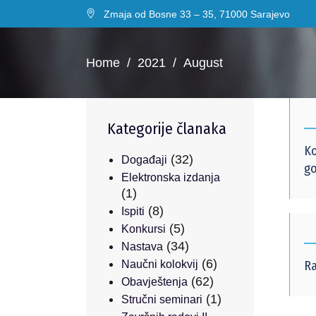
Zmaja od Bosne 33 – 35, 71000 Sarajevo
Home
/
2021
/
August
Kategorije članaka
Ko
(32)
Događaji
go
Elektronska izdanja
(1)
(8)
Ispiti
(5)
Konkursi
(34)
Nastava
(6)
Naučni kolokvij
Ra
(62)
Obavještenja
(1)
Stručni seminari