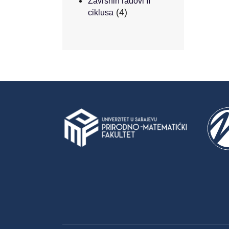
Završnih radovi II
(4)
ciklusa