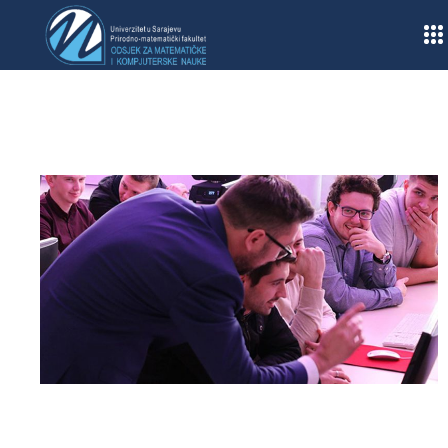
Home
/
Obavještenja
/
Ispiti
/
Redovni i popravni ispitni termini za zimski semestar
2017/2018. akademske godine