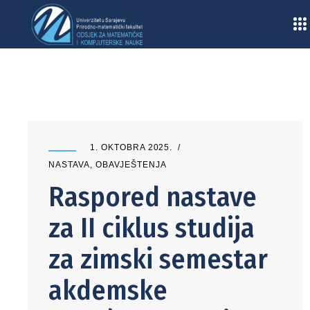
Home
/
Obavještenja
/
Nastava
/
Raspored nastave za II ciklus studija za zimski
semestar akdemske 2025/2026. godine
1. OKTOBRA 2025.
NASTAVA
,
OBAVJEŠTENJA
Raspored nastave
za II ciklus studija
za zimski semestar
akdemske