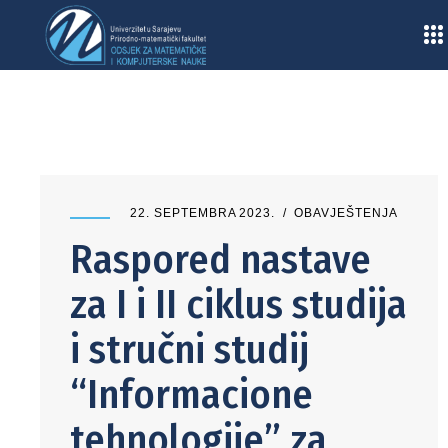
Home
/
Obavještenja
/
Raspored nastave za I i II ciklus studija i stručni studij
“Informacione tehnologije” za zimski semestar u
akademskoj 2023/2024. godini
22. SEPTEMBRA 2023.
OBAVJEŠTENJA
Raspored nastave
za I i II ciklus studija
i stručni studij
“Informacione
tehnologije” za