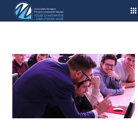
Home
/
Obavještenja
/
Raspored ispita u septembarskom ispitnom roku za I i 
ciklus studija u ak. 2015/2016…