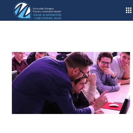
Home
/
Obavještenja
/
Raspored časova za zimski semestar I ciklusa studija
akademskoj 2016./2017…