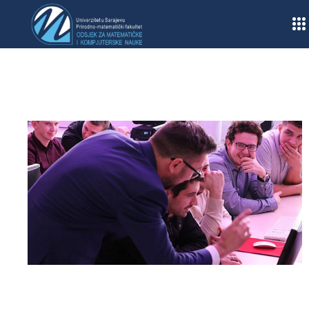
Home
/
Obavještenja
/
Naučni kolokvij
/
Obavijest o predavanju prof. dr. Abdul-Reza Mansouri
iz predmeta Stohastički procesi