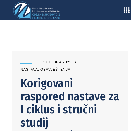
Home
/
Obavještenja
/
Nastava
/
Korigovani raspored nastave za I ciklus i stručni studij
“Informacione tehnologije” za zimski semestar
akademske 2025/2026. godine
1. OKTOBRA 2025.
NASTAVA
,
OBAVJEŠTENJA
Korigovani
raspored nastave za
I ciklus i stručni
studij