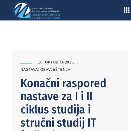
Home
/
Obavještenja
/
Nastava
/
Konačni raspored nastave za I i II ciklus studija i struč
studij IT (vrijedi od 13.10.2025. godine)
10. OKTOBRA 2025.
NASTAVA
,
OBAVJEŠTENJA
Konačni raspored
nastave za I i II
ciklus studija i
stručni studij IT