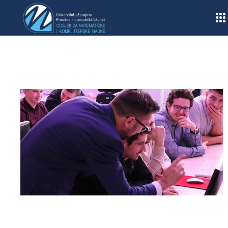
Home
/
Obavještenja
/
Informacije o seminaru za nastavnike matematike