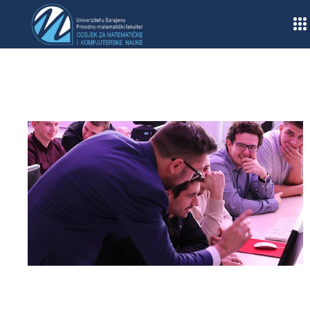
Home
/
Obavještenja
/
Bilten sa Federalno takmičenje učenika srednjih škola
za školsku 2015./2016.